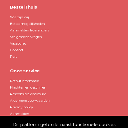
BestelThuis
Wie zijn wij
Betaalmogelijkheden
Aanmelden leveranciers
Veelgestelde vragen
Vacatures
Contact
Pers
Onze service
Retourinformatie
Klachten en geschillen
Responsible disclosure
Algemene voorwaarden
Privacy policy
Aanmelden
Dit platform gebruikt naast functionele cookies
Mijn account