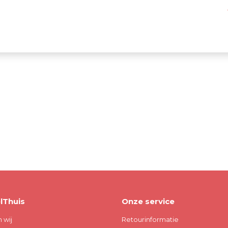
lThuis
Onze service
n wij
Retourinformatie