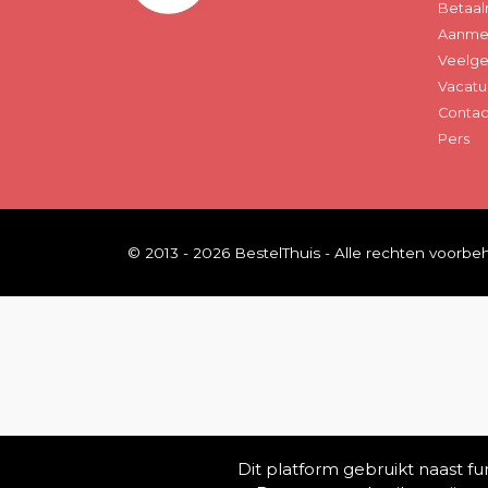
Betaal
Aanmel
Veelge
Vacatu
Contac
Pers
© 2013 - 2026 BestelThuis - Alle rechten voorb
Dit platform gebruikt naast f