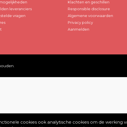
mogelijkheden
Klachten en geschillen
den leveranciers
Responsible disclosure
stelde vragen
Algemene voorwaarden
res
Privacy policy
t
Aanmelden
ehouden.
unctionele cookies ook analytische cookies om de werking v