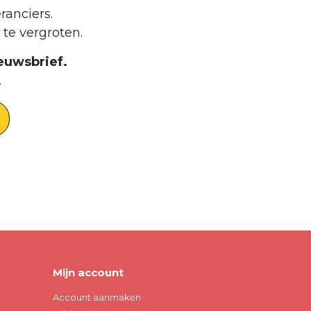
ranciers.
te vergroten.
euwsbrief.
.
Mijn account
Account aanmaken