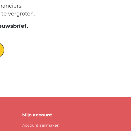
ranciers.
te vergroten.
euwsbrief.
.
Mijn account
Account aanmaken