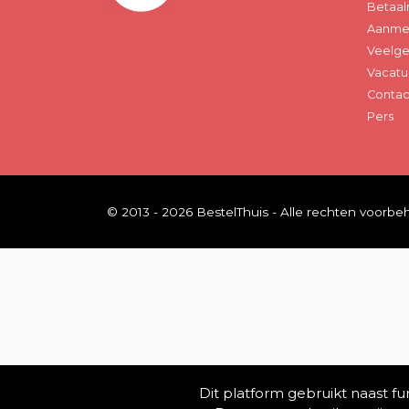
Betaal
Aanmel
Veelge
Vacatu
Contac
Pers
© 2013 - 2026 BestelThuis - Alle rechten voorb
Dit platform gebruikt naast f