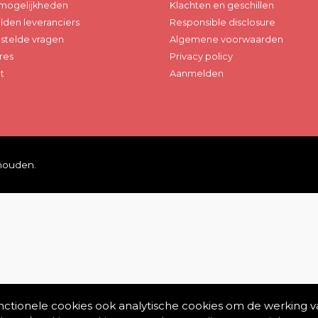
mogelijkheden
Klachten en geschillen
den leveranciers
Responsible disclosure
stelde vragen
Algemene voorwaarden
res
Privacy policy
t
Aanmelden
ehouden.
unctionele cookies ook analytische cookies om de werking v