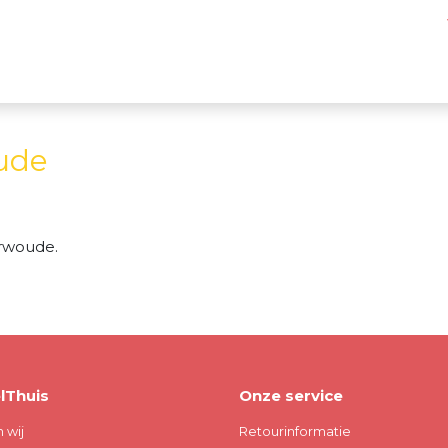
oude
rwoude.
lThuis
Onze service
n wij
Retourinformatie