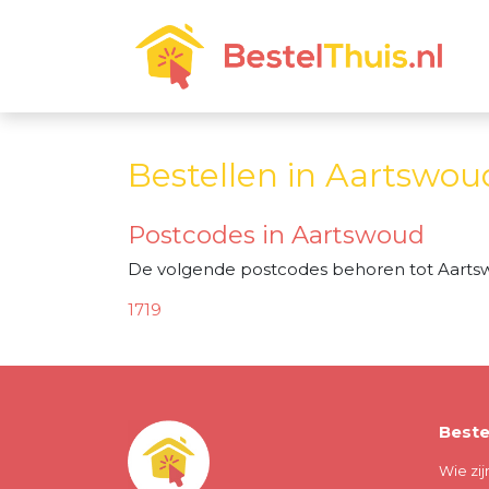
Bestellen in Aartswou
Postcodes in Aartswoud
De volgende postcodes behoren tot Aarts
1719
Beste
Wie zij