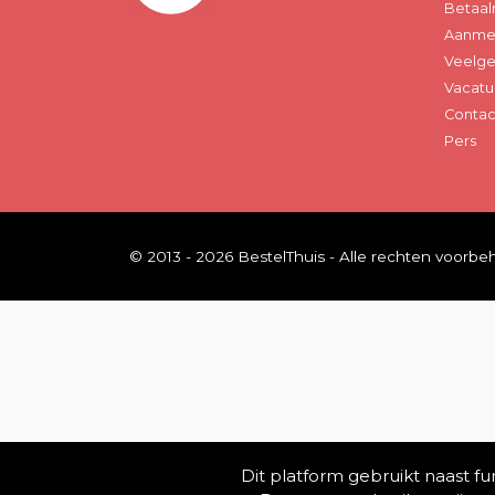
Betaal
Aanmel
Veelge
Vacatu
Contac
Pers
© 2013 - 2026 BestelThuis - Alle rechten voorb
Dit platform gebruikt naast f