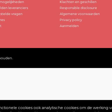
mogelijkheden
Klachten en geschillen
den leveranciers
Responsible disclosure
stelde vragen
Algemene voorwaarden
res
Privacy policy
t
Aanmelden
ehouden.
unctionele cookies ook analytische cookies om de werking v