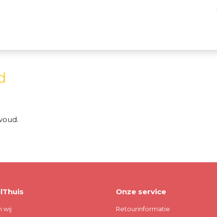
d
woud.
lThuis
Onze service
n wij
Retourinformatie