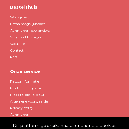
BestelThuis
Wie zijn wij
Betaalmogelijkheden
Aanmelden leveranciers
Veelgestelde vragen
Vacatures
Contact
Pers
Onze service
Retourinformatie
Klachten en geschillen
Responsible disclosure
Algemene voorwaarden
Privacy policy
Aanmelden
Dit platform gebruikt naast functionele cookies
Mijn account