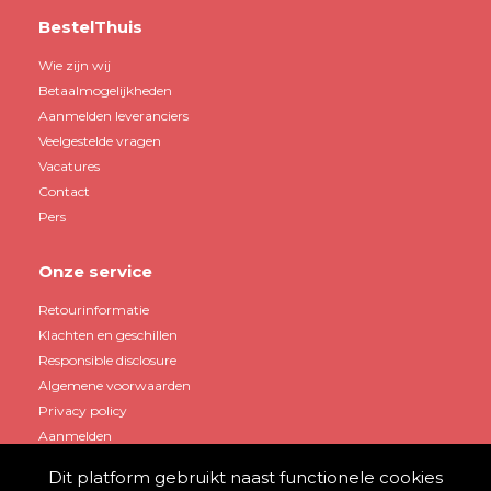
BestelThuis
Wie zijn wij
Betaalmogelijkheden
Aanmelden leveranciers
Veelgestelde vragen
Vacatures
Contact
Pers
Onze service
Retourinformatie
Klachten en geschillen
Responsible disclosure
Algemene voorwaarden
Privacy policy
Aanmelden
Dit platform gebruikt naast functionele cookies
Mijn account