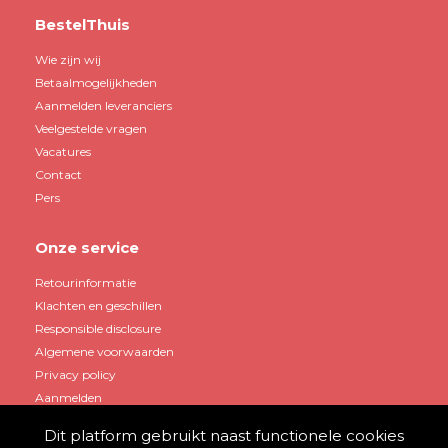
BestelThuis
Wie zijn wij
Betaalmogelijkheden
Aanmelden leveranciers
Veelgestelde vragen
Vacatures
Contact
Pers
Onze service
Retourinformatie
Klachten en geschillen
Responsible disclosure
Algemene voorwaarden
Privacy policy
Aanmelden
Dit platform gebruikt naast functionele cookies
Mijn account