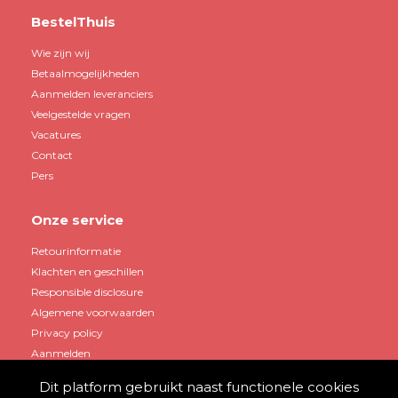
BestelThuis
Wie zijn wij
Betaalmogelijkheden
Aanmelden leveranciers
Veelgestelde vragen
Vacatures
Contact
Pers
Onze service
Retourinformatie
Klachten en geschillen
Responsible disclosure
Algemene voorwaarden
Privacy policy
Aanmelden
Dit platform gebruikt naast functionele cookies
Mijn account