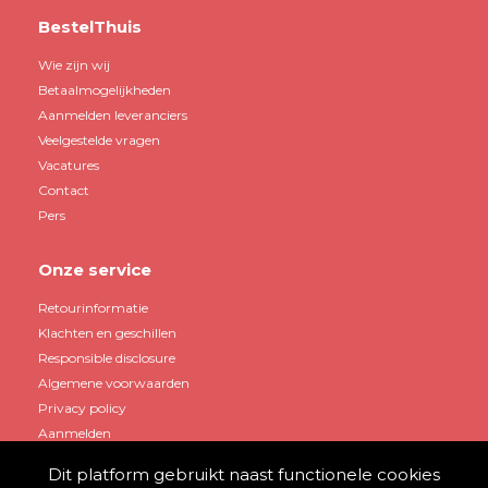
BestelThuis
Wie zijn wij
Betaalmogelijkheden
Aanmelden leveranciers
Veelgestelde vragen
Vacatures
Contact
Pers
Onze service
Retourinformatie
Klachten en geschillen
Responsible disclosure
Algemene voorwaarden
Privacy policy
Aanmelden
Dit platform gebruikt naast functionele cookies
Mijn account