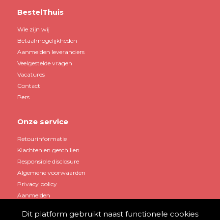
BestelThuis
Wie zijn wij
Betaalmogelijkheden
Aanmelden leveranciers
Veelgestelde vragen
Vacatures
Contact
Pers
Onze service
Retourinformatie
Klachten en geschillen
Responsible disclosure
Algemene voorwaarden
Privacy policy
Aanmelden
Dit platform gebruikt naast functionele cookies
Mijn account