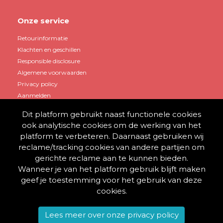
Onze service
Retourinformatie
Klachten en geschillen
Responsible disclosure
Algemene voorwaarden
Privacy policy
Aanmelden
Dit platform gebruikt naast functionele cookies
Mijn account
ook analytische cookies om de werking van het
platform te verbeteren. Daarnaast gebruiken wij
Account aanmaken
reclame/tracking cookies van andere partijen om
Winkelwagen
gerichte reclame aan te kunnen bieden.
Inloggen
Wanneer je van het platform gebruik blijft maken
geef je toestemming voor het gebruik van deze
cookies.
© 2013 - 2026 BestelThuis
Lees meer over onze privacy policy
Alle rechten voorbehouden.