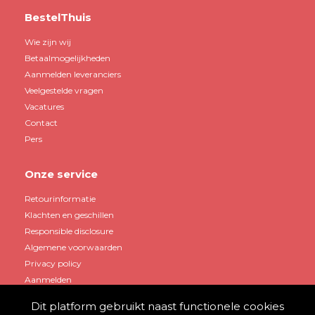
BestelThuis
Wie zijn wij
Betaalmogelijkheden
Aanmelden leveranciers
Veelgestelde vragen
Vacatures
Contact
Pers
Onze service
Retourinformatie
Klachten en geschillen
Responsible disclosure
Algemene voorwaarden
Privacy policy
Aanmelden
Dit platform gebruikt naast functionele cookies
Mijn account