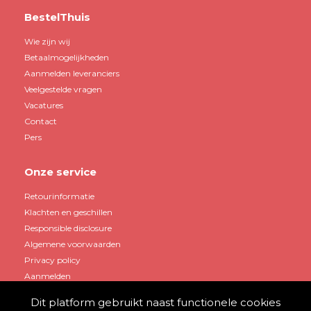
BestelThuis
Wie zijn wij
Betaalmogelijkheden
Aanmelden leveranciers
Veelgestelde vragen
Vacatures
Contact
Pers
Onze service
Retourinformatie
Klachten en geschillen
Responsible disclosure
Algemene voorwaarden
Privacy policy
Aanmelden
Dit platform gebruikt naast functionele cookies
Mijn account