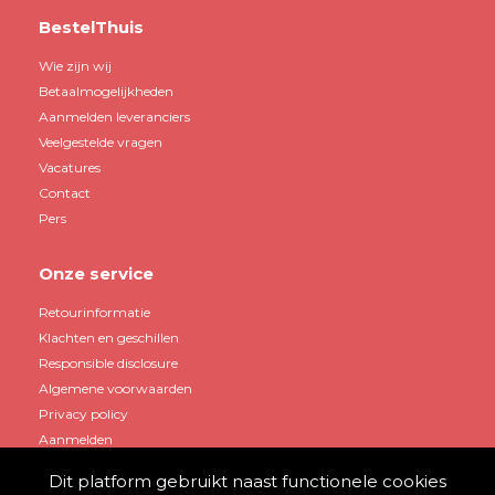
BestelThuis
Wie zijn wij
Betaalmogelijkheden
Aanmelden leveranciers
Veelgestelde vragen
Vacatures
Contact
Pers
Onze service
Retourinformatie
Klachten en geschillen
Responsible disclosure
Algemene voorwaarden
Privacy policy
Aanmelden
Dit platform gebruikt naast functionele cookies
Mijn account