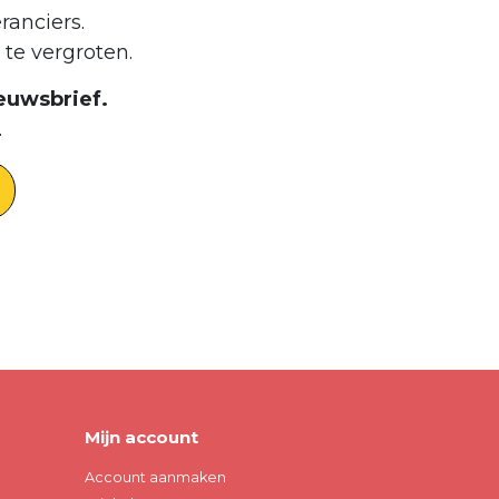
ranciers.
te vergroten.
euwsbrief.
.
Mijn account
Account aanmaken