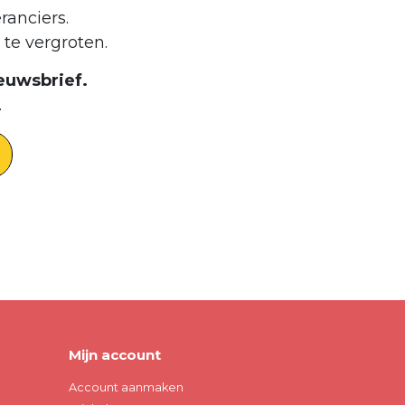
ranciers.
te vergroten.
euwsbrief.
.
Mijn account
Account aanmaken