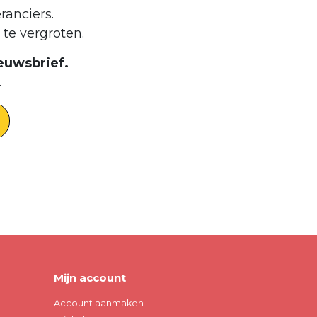
ranciers.
te vergroten.
euwsbrief.
.
Mijn account
Account aanmaken