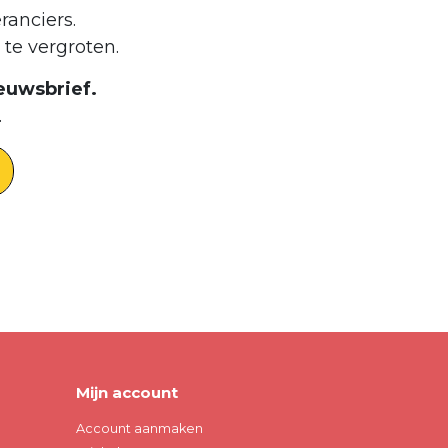
ranciers.
te vergroten.
euwsbrief.
.
Mijn account
Account aanmaken