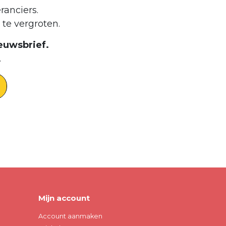
ranciers.
te vergroten.
euwsbrief.
.
Mijn account
Account aanmaken