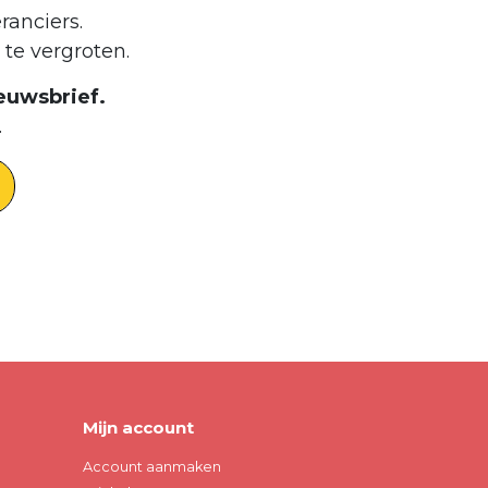
ranciers.
te vergroten.
euwsbrief.
.
Mijn account
Account aanmaken