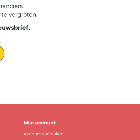
ranciers.
te vergroten.
euwsbrief.
.
Mijn account
Account aanmaken