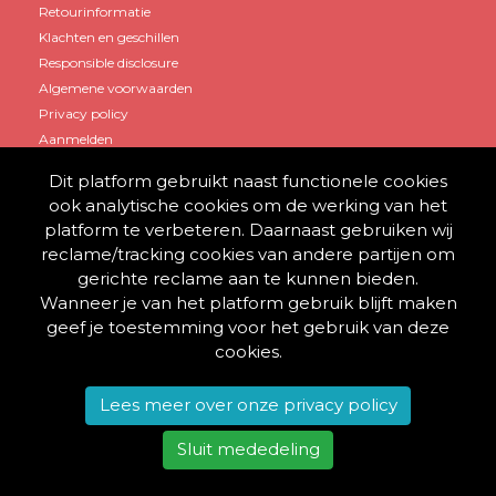
Retourinformatie
Klachten en geschillen
Responsible disclosure
Algemene voorwaarden
Privacy policy
Aanmelden
Dit platform gebruikt naast functionele cookies
Mijn account
ook analytische cookies om de werking van het
platform te verbeteren. Daarnaast gebruiken wij
Account aanmaken
reclame/tracking cookies van andere partijen om
Winkelwagen
gerichte reclame aan te kunnen bieden.
Inloggen
Wanneer je van het platform gebruik blijft maken
geef je toestemming voor het gebruik van deze
cookies.
© 2013 - 2026 BestelThuis
Lees meer over onze privacy policy
Alle rechten voorbehouden.
Sluit mededeling