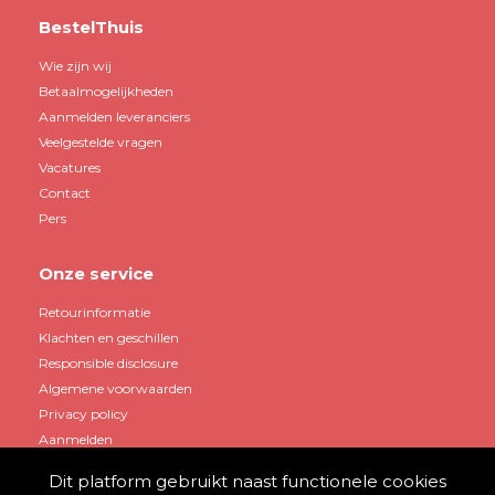
BestelThuis
Wie zijn wij
Betaalmogelijkheden
Aanmelden leveranciers
Veelgestelde vragen
Vacatures
Contact
Pers
Onze service
Retourinformatie
Klachten en geschillen
Responsible disclosure
Algemene voorwaarden
Privacy policy
Aanmelden
Dit platform gebruikt naast functionele cookies
Mijn account