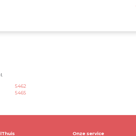
l.
5462
5465
lThuis
Onze service