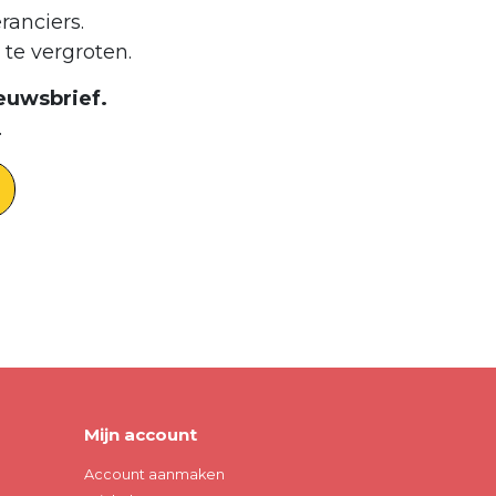
ranciers.
te vergroten.
euwsbrief.
.
Mijn account
Account aanmaken