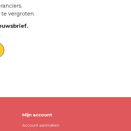
ranciers.
te vergroten.
euwsbrief.
.
Mijn account
Account aanmaken