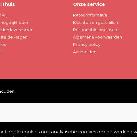
lThuis
Onze service
n wij
Retourinformatie
mogelijkheden
Klachten en geschillen
den leveranciers
Responsible disclosure
stelde vragen
Algemene voorwaarden
res
Privacy policy
t
Aanmelden
ehouden.
unctionele cookies ook analytische cookies om de werking v