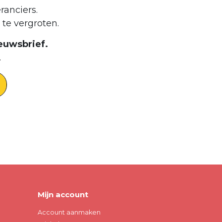
ranciers.
te vergroten.
euwsbrief.
.
Mijn account
Account aanmaken