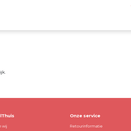
jk.
lThuis
Onze service
n wij
Retourinformatie