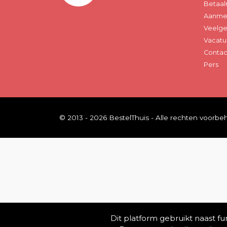
Betaal
Aanmel
Veelge
Vacatu
Contac
Pers
© 2013 - 2026 BestelThuis - Alle rechten voorb
Dit platform gebruikt naast f