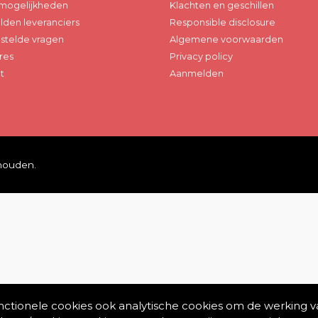
mogelijkheden
Klachten en geschillen
den leveranciers
Responsible disclosure
stelde vragen
Algemene voorwaarden
res
Privacy policy
t
Aanmelden
ehouden.
unctionele cookies ook analytische cookies om de werking v