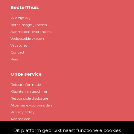
BestelThuis
Wie zijn wij
Betaalmogelijkheden
Aanmelden leveranciers
Veelgestelde vragen
Vacatures
Contact
Pers
Onze service
Retourinformatie
Klachten en geschillen
Responsible disclosure
Algemene voorwaarden
Privacy policy
Aanmelden
Dit platform gebruikt naast functionele cookies
Mijn account