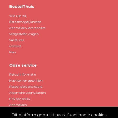
BestelThuis
Wie zijn wij
Betaalmogelijkheden
Aanmelden leveranciers
Veelgestelde vragen
Vacatures
Contact
Pers
Onze service
Retourinformatie
Klachten en geschillen
Responsible disclosure
Algemene voorwaarden
Privacy policy
Aanmelden
Dit platform gebruikt naast functionele cookies
Mijn account