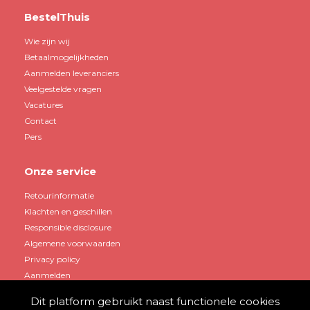
BestelThuis
Wie zijn wij
Betaalmogelijkheden
Aanmelden leveranciers
Veelgestelde vragen
Vacatures
Contact
Pers
Onze service
Retourinformatie
Klachten en geschillen
Responsible disclosure
Algemene voorwaarden
Privacy policy
Aanmelden
Dit platform gebruikt naast functionele cookies
Mijn account