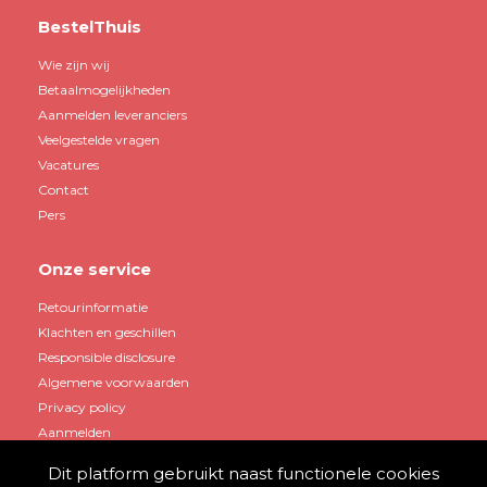
BestelThuis
Wie zijn wij
Betaalmogelijkheden
Aanmelden leveranciers
Veelgestelde vragen
Vacatures
Contact
Pers
Onze service
Retourinformatie
Klachten en geschillen
Responsible disclosure
Algemene voorwaarden
Privacy policy
Aanmelden
Dit platform gebruikt naast functionele cookies
Mijn account