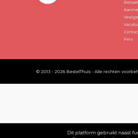
Betaal
Aanmel
Veelge
Vacatu
Contac
Pers
© 2013 - 2026 BestelThuis - Alle rechten voorb
Dit platform gebruikt naast f