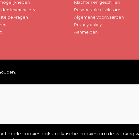
mogelijkheden
Klachten en geschillen
den leveranciers
Responsible disclosure
stelde vragen
Algemene voorwaarden
res
Privacy policy
t
Aanmelden
ehouden.
unctionele cookies ook analytische cookies om de werking v