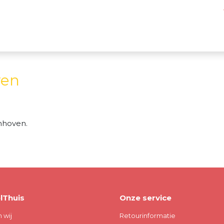
ven
nhoven.
lThuis
Onze service
n wij
Retourinformatie