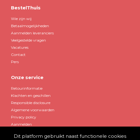
BestelThuis
Wie zijn wij
Betaalmogelijkheden
Aanmelden leveranciers
Veelgestelde vragen
Vacatures
Contact
Pers
Onze service
Retourinformatie
Klachten en geschillen
Responsible disclosure
Algemene voorwaarden
Privacy policy
Aanmelden
Dit platform gebruikt naast functionele cookies
Mijn account