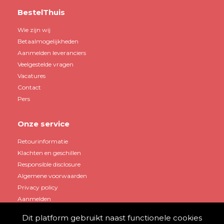
BestelThuis
Wie zijn wij
Betaalmogelijkheden
Aanmelden leveranciers
Veelgestelde vragen
Vacatures
Contact
Pers
Onze service
Retourinformatie
Klachten en geschillen
Responsible disclosure
Algemene voorwaarden
Privacy policy
Aanmelden
Dit platform gebruikt naast functionele cookies
Mijn account