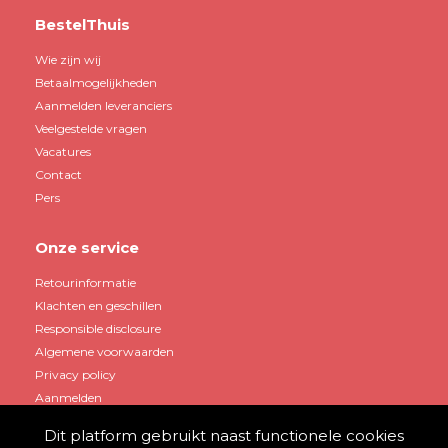
BestelThuis
Wie zijn wij
Betaalmogelijkheden
Aanmelden leveranciers
Veelgestelde vragen
Vacatures
Contact
Pers
Onze service
Retourinformatie
Klachten en geschillen
Responsible disclosure
Algemene voorwaarden
Privacy policy
Aanmelden
Dit platform gebruikt naast functionele cookies
Mijn account