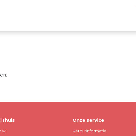
en.
lThuis
Onze service
n wij
Retourinformatie