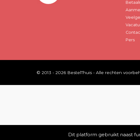
Betaal
Aanmel
Veelge
Vacatu
Contac
Pers
© 2013 - 2026 BestelThuis - Alle rechten voorb
Dit platform gebruikt naast f