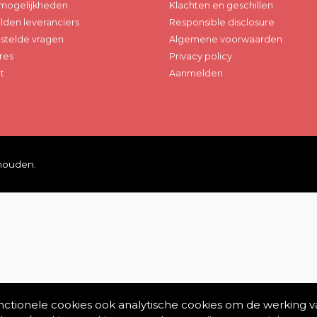
mogelijkheden
Klachten en geschillen
den leveranciers
Responsible disclosure
stelde vragen
Algemene voorwaarden
res
Privacy policy
t
Aanmelden
ehouden.
unctionele cookies ook analytische cookies om de werking v