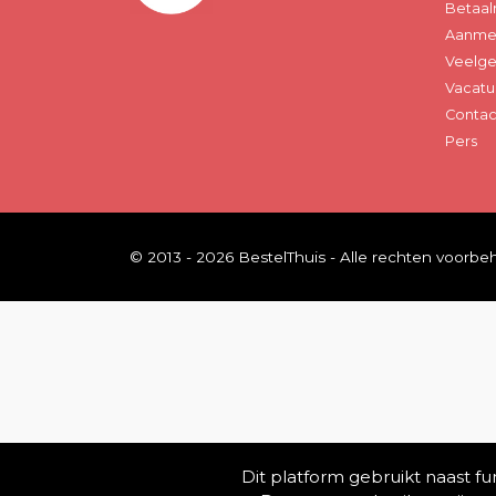
Betaal
Aanmel
Veelge
Vacatu
Contac
Pers
© 2013 - 2026 BestelThuis - Alle rechten voorb
Dit platform gebruikt naast f