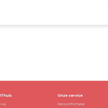
lThuis
Onze service
n wij
Retourinformatie