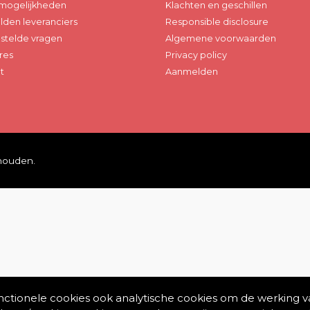
mogelijkheden
Klachten en geschillen
den leveranciers
Responsible disclosure
stelde vragen
Algemene voorwaarden
res
Privacy policy
t
Aanmelden
ehouden.
unctionele cookies ook analytische cookies om de werking v