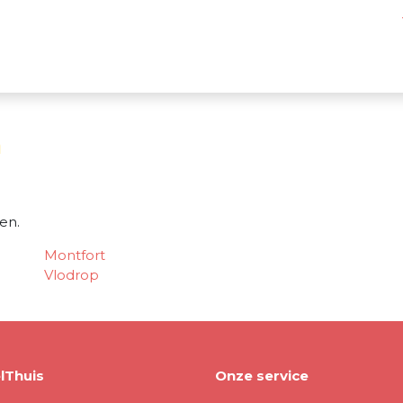
n
en.
Montfort
Vlodrop
lThuis
Onze service