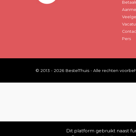
Betaal
Aanmel
Veelge
Vacatu
Contac
Pers
© 2013 - 2026 BestelThuis - Alle rechten voorb
Dit platform gebruikt naast f