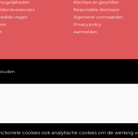
mogelijkheden
Klachten en geschillen
den leveranciers
Responsible disclosure
stelde vragen
Algemene voorwaarden
res
Privacy policy
t
Aanmelden
ehouden.
unctionele cookies ook analytische cookies om de werking v