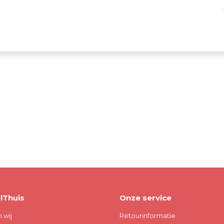
.
lThuis
Onze service
n wij
Retourinformatie