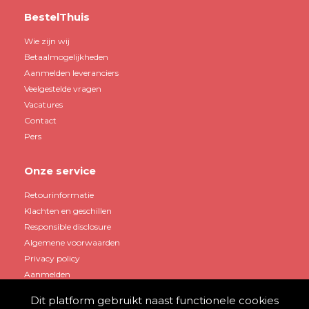
BestelThuis
Wie zijn wij
Betaalmogelijkheden
Aanmelden leveranciers
Veelgestelde vragen
Vacatures
Contact
Pers
Onze service
Retourinformatie
Klachten en geschillen
Responsible disclosure
Algemene voorwaarden
Privacy policy
Aanmelden
Dit platform gebruikt naast functionele cookies
Mijn account