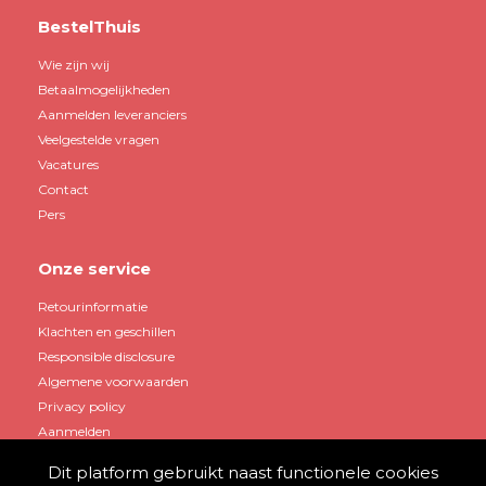
BestelThuis
Wie zijn wij
Betaalmogelijkheden
Aanmelden leveranciers
Veelgestelde vragen
Vacatures
Contact
Pers
Onze service
Retourinformatie
Klachten en geschillen
Responsible disclosure
Algemene voorwaarden
Privacy policy
Aanmelden
Dit platform gebruikt naast functionele cookies
Mijn account