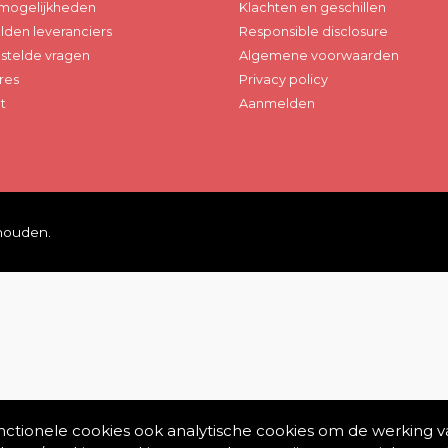
mogelijkheden
Klachten en geschillen
den leveranciers
Responsible disclosure
stelde vragen
Algemene voorwaarden
res
Privacy policy
t
Aanmelden
ehouden.
unctionele cookies ook analytische cookies om de werking v