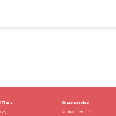
.
lThuis
Onze service
n wij
Retourinformatie