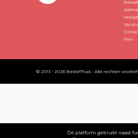
Betaal
Aanmel
Veelge
Vacatu
Contac
Pers
© 2013 - 2026 BestelThuis - Alle rechten voorb
Dit platform gebruikt naast f