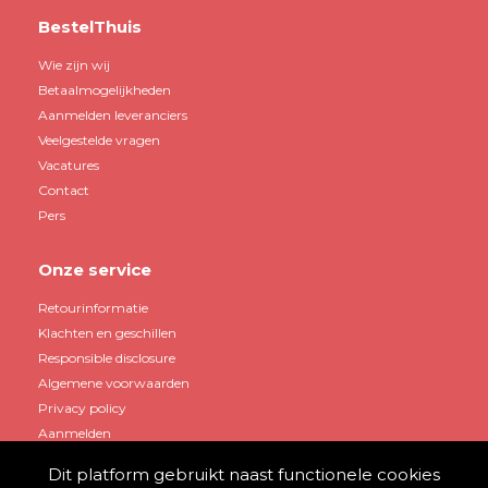
BestelThuis
Wie zijn wij
Betaalmogelijkheden
Aanmelden leveranciers
Veelgestelde vragen
Vacatures
Contact
Pers
Onze service
Retourinformatie
Klachten en geschillen
Responsible disclosure
Algemene voorwaarden
Privacy policy
Aanmelden
Dit platform gebruikt naast functionele cookies
Mijn account