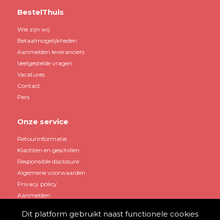
BestelThuis
Wie zijn wij
Betaalmogelijkheden
Aanmelden leveranciers
Veelgestelde vragen
Vacatures
Contact
Pers
Onze service
Retourinformatie
Klachten en geschillen
Responsible disclosure
Algemene voorwaarden
Privacy policy
Aanmelden
Dit platform gebruikt naast functionele cookies
Mijn account