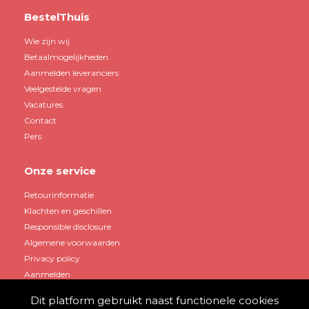
BestelThuis
Wie zijn wij
Betaalmogelijkheden
Aanmelden leveranciers
Veelgestelde vragen
Vacatures
Contact
Pers
Onze service
Retourinformatie
Klachten en geschillen
Responsible disclosure
Algemene voorwaarden
Privacy policy
Aanmelden
Dit platform gebruikt naast functionele cookies
Mijn account