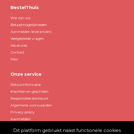
BestelThuis
Wie zijn wij
Betaalmogelijkheden
Aanmelden leveranciers
Veelgestelde vragen
Vacatures
Contact
Pers
Onze service
Retourinformatie
Klachten en geschillen
Responsible disclosure
Algemene voorwaarden
Privacy policy
Aanmelden
Dit platform gebruikt naast functionele cookies
Mijn account